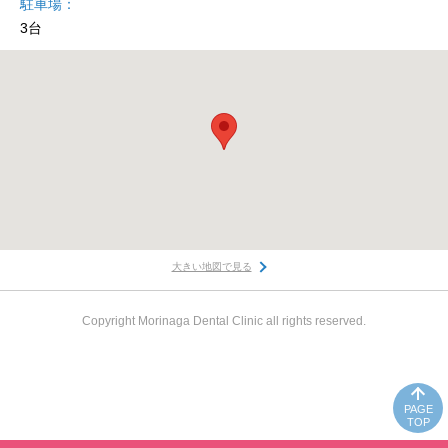
駐車場
3台
大きい地図で見る
Copyright Morinaga Dental Clinic all rights reserved.
PAGE
TOP