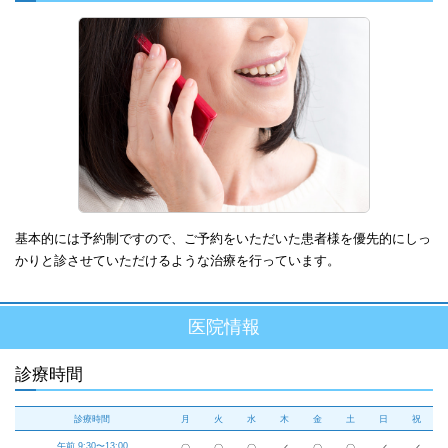
基本的には予約制ですので、ご予約をいただいた患者様を優先的にしっ
かりと診させていただけるような治療を行っています。
医院情報
診療時間
診療時間
月
火
水
木
金
土
日
祝
午前 9:30〜13:00
〇
〇
〇
／
〇
〇
／
／