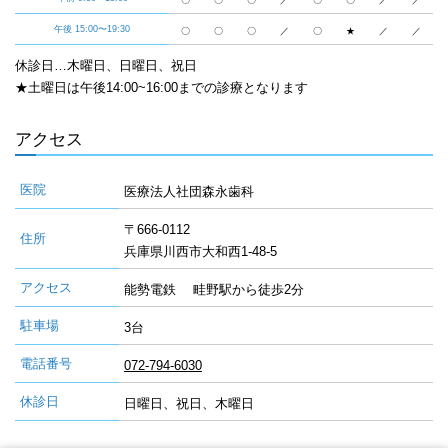
午後 15:00〜19:30
〇
〇
〇
／
〇
★
／
／
休診日…木曜日、日曜日、祝日
★土曜日は午後14:00~16:00までの診療となります
アクセス
医院
医療法人社団森永歯科
〒666-0112
住所
兵庫県川西市大和西1-48-5
アクセス
能勢電鉄 畦野駅から徒歩2分
駐車場
3台
電話番号
072-794-6030
休診日
日曜日、祝日、木曜日