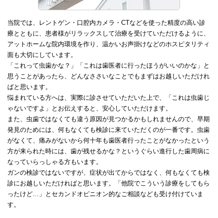
当院では、レントゲン・口腔内カメラ・CTなどを使った精度の高い診
療とともに、患者様がリラックスして治療を受けていただけるように、
アットホームな院内環境を作り、温かいお声掛けなどのホスピタリティ
面も大切にしています。
「これって虫歯かな？」「これは歯医者に行ったほうがいいのかな」と
思うことがあったら、どんなささいなことでもまずはお越しいただけれ
ばと思います。
悩まれている方へは、実際に診させていただいた上で、「これは虫歯じ
ゃないですよ」とお伝えすると、安心していただけます。
また、虫歯ではなくても違う原因が見つかるかもしれませんので、早期
発見のためには、何もなくても検診に来ていただくのが一番です。虫歯
がなくて、痛みがないから何十年も歯医者行ったことがなかったという
方が来られた時には、歯が残せるかな？というぐらい進行した歯周病に
なっていらっしゃる方もいます。
ガンの検診ではないですが、症状が出てからではなく、何もなくても検
診にお越しいただければと思います。「他院でこういう診療をしてもら
ったけど…」とセカンドオピニオン的なご相談なども受け付けていま
す。