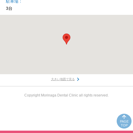
駐車場
3台
大きい地図で見る
Copyright Morinaga Dental Clinic all rights reserved.
PAGE
TOP