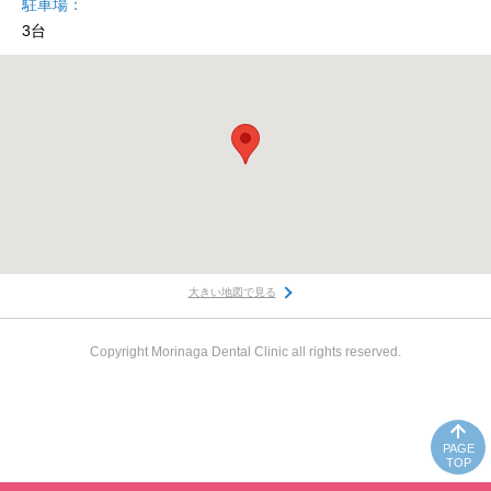
駐車場
3台
大きい地図で見る
Copyright Morinaga Dental Clinic all rights reserved.
PAGE
TOP