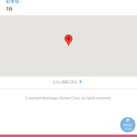
駐車場
3台
大きい地図で見る
Copyright Morinaga Dental Clinic all rights reserved.
PAGE
TOP