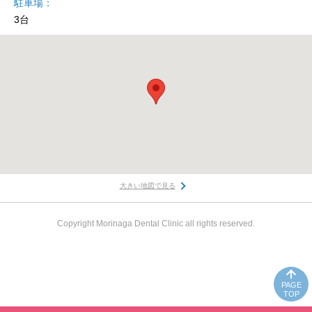
駐車場
3台
大きい地図で見る
Copyright Morinaga Dental Clinic all rights reserved.
PAGE
TOP