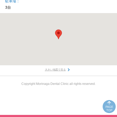
駐車場
3台
大きい地図で見る
Copyright Morinaga Dental Clinic all rights reserved.
PAGE
TOP