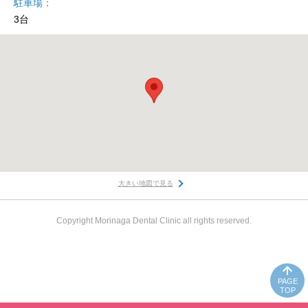
駐車場
3台
大きい地図で見る
Copyright Morinaga Dental Clinic all rights reserved.
PAGE
TOP